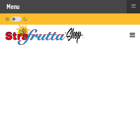
≡
Menu