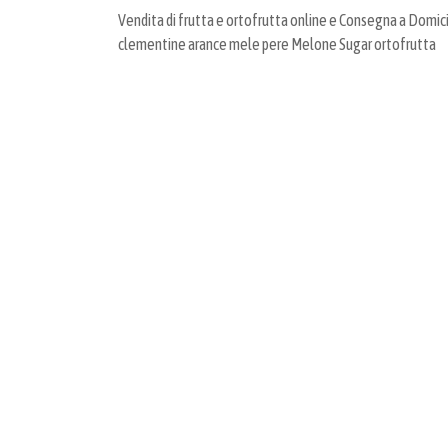
Vendita di frutta e ortofrutta online e Consegna a Domicil
clementine arance mele pere Melone Sugar ortofrutta