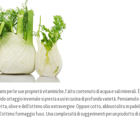
rio per le sue proprietà vitaminiche, l'alto contenuto di acqua e sali minerali. 
o ortaggio invernale si presta a usi in cucina di profonda varietà. Pensiamolo 
etta, olive e dell'ottimo olio extravergine. Oppure cotto, abbrustolito in padel
dell'ottimo formaggio fuso. Una complessità di suggerimenti per un prodotto di 