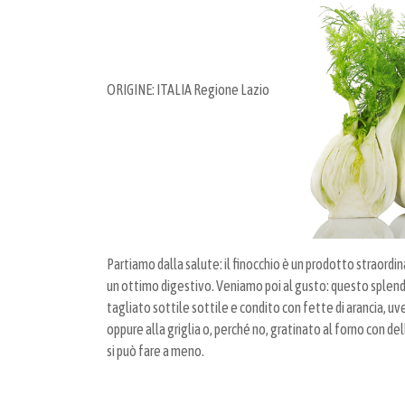
ORIGINE: ITALIA Regione Lazio
Partiamo dalla salute: il finocchio è un prodotto straordina
un ottimo digestivo. Veniamo poi al gusto: questo splendid
tagliato sottile sottile e condito con fette di arancia, uv
oppure alla griglia o, perché no, gratinato al forno con 
si può fare a meno.