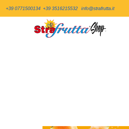
+39 0771500134
+39 3516215532
info@strafrutta.it