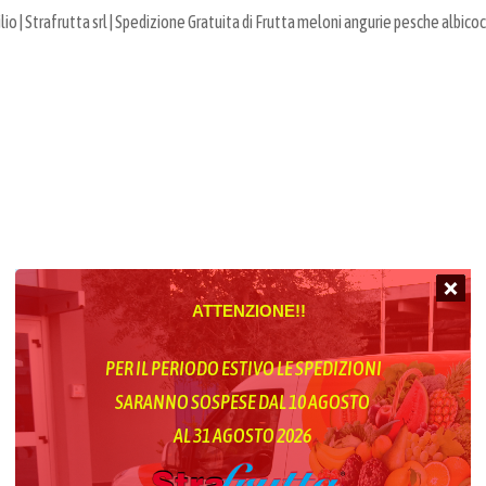
io | Strafrutta srl | Spedizione Gratuita di Frutta meloni angurie pesche albico
ATTENZIONE!!
PER IL PERIODO ESTIVO LE SPEDIZIONI
SARANNO SOSPESE DAL 10 AGOSTO
AL 31 AGOSTO 2026