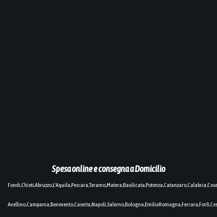
Spesa online e consegna a Domicilio
Fondi,Chieti,Abruzzo,L'Aquila,Pescara,Teramo,Matera,Basilicata,Potenza,Catanzaro,Calabria,Cos
Avellino,Campania,Benevento,Caserta,Napoli,Salerno,Bologna,EmiliaRomagna,Ferrara,Forlì,C