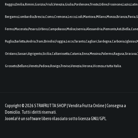
Reggio,Emilia,Rimini,Gorizia,Friuli,Venezia,Giulia,Pordenone,Trieste,Udine,Frosinone,Lazio,Lat
Bergamo,Lombardia,Brescia,Como,Cremona,Lecco,Lodi,Mantova,Milano,Monza,Brianza,Pavia,So
Fermo,Macerata,Pesaro,Urbino,Campobasso,Molise,Isernia,Alessandria,Piemonte,Asti,Biella,Cuneo
Puglia,Barletta,Andria,Trani,Brindisi,Foggia,Lecce,Taranto,Cagliari,Sardegna,Carbonia,Iglesia
Oristano,Sassari,Agrigento,Sicilia,Caltanissetta,Catania,Enna,Messina,Palermo,Ragusa,Siracusa,
Grosseto,Belluno,Veneto,Padova,Rovigo,Treviso,Venezia,Verona,Vicenza,e tutta Italia.
Copyright © 2026 STRAFRUTTA SHOP | Vendita Frutta Online | Consegna a
Domicilio. Tutti i diritti riservati.
Joomla!
è un software libero rilasciato sotto
licenza GNU/GPL.