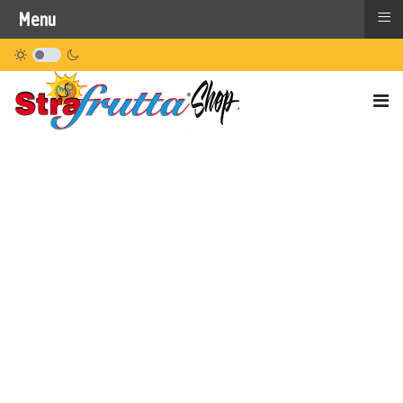
≡
Menu