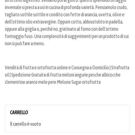
invernale si presta a usi in cucina di profonda varietà. Pensiamolo crudo,
tagliato sottile sottile e condito con fette di arancia, uvetta, olive e
dell'ottimo olio extravergine. Oppure cotto, abbrustolito in padella,
oppure alla griglia o, perché no, gratinato al forno con dell'ottimo
formaggio fuso. Una complessità di suggerimenti per un prodotto di cui
non si può fare a meno.
Vendita di frutta e ortofrutta online e Consegna a Domicilio | Strafrutta
srl | Spedizione Gratuita di Frutta meloni angurie pesche albicocche
clementine arance mele pere Melone Sugar ortofrutta
CARRELLO
Il carrello è vuoto