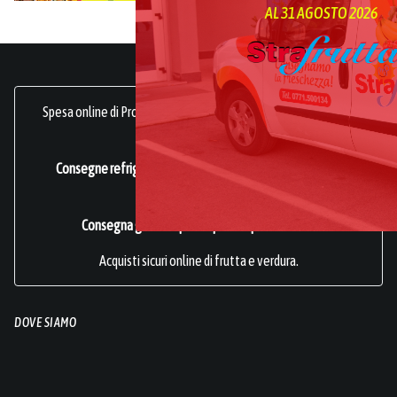
AL 31 AGOSTO 2026
Spesa online di Prodotti Ortofrutticoli, sani, freschi e genuini.
frutta online.
Consegne refrigerate a domicilio in tutta Italia.
Azienda
Certificata ISO 22000
.
Consegna gratuita per acquisti superiori a 49€.
Acquisti sicuri online di frutta e verdura.
DOVE SIAMO