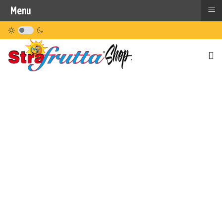
≡
Menu