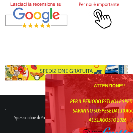
ATTENZIONE!!
PER IL PERIODO ESTIVO LE SPED
SARANNO SOSPESE DAL 10 A
Spesa online di Prodotti Ortofrutticoli, sani, freschi e genuini.
AL 31 AGOSTO 2026
frutta online.