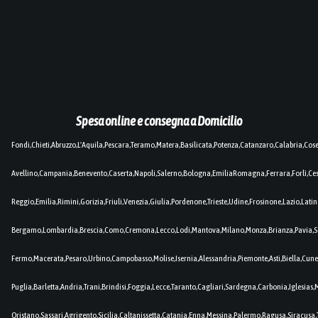
Spesa online e consegna a Domicilio
Fondi,Chieti,Abruzzo,L'Aquila,Pescara,Teramo,Matera,Basilicata,Potenza,Catanzaro,Calabria,Cos
Avellino,Campania,Benevento,Caserta,Napoli,Salerno,Bologna,EmiliaRomagna,Ferrara,Forlì,C
Reggio,Emilia,Rimini,Gorizia,Friuli,Venezia,Giulia,Pordenone,Trieste,Udine,Frosinone,Lazio,Lat
Bergamo,Lombardia,Brescia,Como,Cremona,Lecco,Lodi,Mantova,Milano,Monza,Brianza,Pavia,So
Fermo,Macerata,Pesaro,Urbino,Campobasso,Molise,Isernia,Alessandria,Piemonte,Asti,Biella,Cuneo
Puglia,Barletta,Andria,Trani,Brindisi,Foggia,Lecce,Taranto,Cagliari,Sardegna,Carbonia,Iglesia
Oristano,Sassari,Agrigento,Sicilia,Caltanissetta,Catania,Enna,Messina,Palermo,Ragusa,Siracusa,