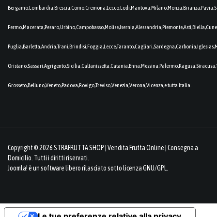
Bergamo,Lombardia,Brescia,Como,Cremona,Lecco,Lodi,Mantova,Milano,Monza,Brianza,Pavia,So
Fermo,Macerata,Pesaro,Urbino,Campobasso,Molise,Isernia,Alessandria,Piemonte,Asti,Biella,Cuneo
Puglia,Barletta,Andria,Trani,Brindisi,Foggia,Lecce,Taranto,Cagliari,Sardegna,Carbonia,Iglesia
Oristano,Sassari,Agrigento,Sicilia,Caltanissetta,Catania,Enna,Messina,Palermo,Ragusa,Siracusa,
Grosseto,Belluno,Veneto,Padova,Rovigo,Treviso,Venezia,Verona,Vicenza,e tutta Italia.
Copyright © 2026 STRAFRUTTA SHOP | Vendita Frutta Online | Consegna a
Domicilio. Tutti i diritti riservati.
Joomla!
è un software libero rilasciato sotto
licenza GNU/GPL.
Le tue preferenze relative alla privacy