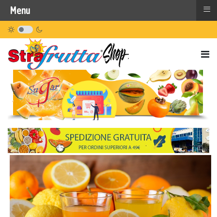
≡
Menu