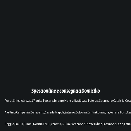
Spesa online e consegna a Domicilio
Fondi,Chieti,Abruzzo,L'Aquila,Pescara,Teramo,Matera,Basilicata,Potenza,Catanzaro,Calabria,Cos
Avellino,Campania,Benevento,Caserta,Napoli,Salerno,Bologna,EmiliaRomagna,Ferrara,Forlì,C
Reggio,Emilia,Rimini,Gorizia,Friuli,Venezia,Giulia,Pordenone,Trieste,Udine,Frosinone,Lazio,Lat