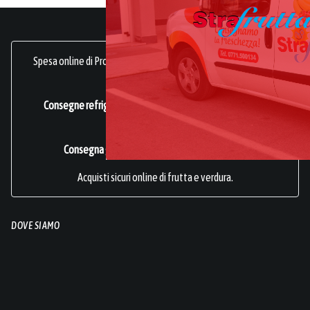
Spesa online di Prodotti Ortofrutticoli, sani, freschi e genuini.
frutta online.
Consegne refrigerate a domicilio in tutta Italia.
Azienda
Certificata ISO 22000
.
Consegna gratuita per acquisti superiori a 49€.
Acquisti sicuri online di frutta e verdura.
DOVE SIAMO