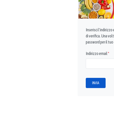
Inserisci l'indirizz
di verifica. Una vol
password per il tuo
Indirizzo email
*
Captcha
*
INVIA