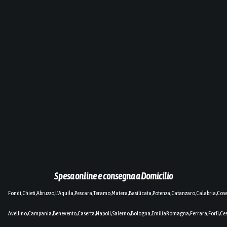
Spesa online e consegna a Domicilio
Fondi,Chieti,Abruzzo,L'Aquila,Pescara,Teramo,Matera,Basilicata,Potenza,Catanzaro,Calabria,Cos
Avellino,Campania,Benevento,Caserta,Napoli,Salerno,Bologna,EmiliaRomagna,Ferrara,Forlì,C