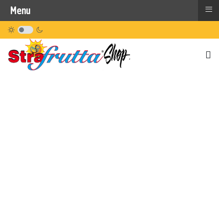
≡
Menu