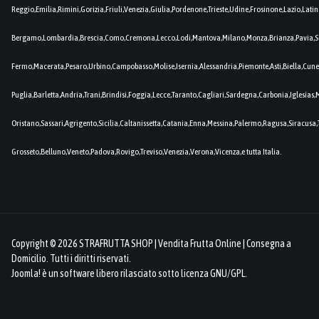
Reggio,Emilia,Rimini,Gorizia,Friuli,Venezia,Giulia,Pordenone,Trieste,Udine,Frosinone,Lazio,Lat
Bergamo,Lombardia,Brescia,Como,Cremona,Lecco,Lodi,Mantova,Milano,Monza,Brianza,Pavia,So
Fermo,Macerata,Pesaro,Urbino,Campobasso,Molise,Isernia,Alessandria,Piemonte,Asti,Biella,Cuneo
Puglia,Barletta,Andria,Trani,Brindisi,Foggia,Lecce,Taranto,Cagliari,Sardegna,Carbonia,Iglesia
Oristano,Sassari,Agrigento,Sicilia,Caltanissetta,Catania,Enna,Messina,Palermo,Ragusa,Siracusa,
Grosseto,Belluno,Veneto,Padova,Rovigo,Treviso,Venezia,Verona,Vicenza,e tutta Italia.
Copyright © 2026 STRAFRUTTA SHOP | Vendita Frutta Online | Consegna a
Domicilio. Tutti i diritti riservati.
Joomla!
è un software libero rilasciato sotto
licenza GNU/GPL.