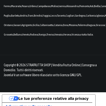
Fermo,Macerata,Pesaro,Urbino,Campobasso,Molise,Isernia,Alessandria,Piemonte,Asti,Biella,Cuneo
Puglia,Barletta,Andria,Trani,Brindisi,Foggia,Lecce,Taranto,Cagliari,Sardegna,Carbonia,Iglesia
Oristano,Sassari,Agrigento,Sicilia,Caltanissetta,Catania,Enna,Messina,Palermo,Ragusa,Siracusa,
Grosseto,Belluno,Veneto,Padova,Rovigo,Treviso,Venezia,Verona,Vicenza,e tutta Italia.
Copyright © 2026 STRAFRUTTA SHOP | Vendita Frutta Online | Consegna a
Domicilio. Tutti i diritti riservati.
Joomla!
è un software libero rilasciato sotto
licenza GNU/GPL.
Le tue preferenze relative alla privacy