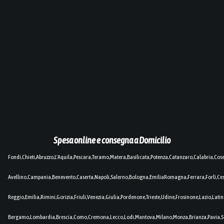
Spesa online e consegna a Domicilio
Fondi,Chieti,Abruzzo,L'Aquila,Pescara,Teramo,Matera,Basilicata,Potenza,Catanzaro,Calabria,Cos
Avellino,Campania,Benevento,Caserta,Napoli,Salerno,Bologna,EmiliaRomagna,Ferrara,Forlì,C
Reggio,Emilia,Rimini,Gorizia,Friuli,Venezia,Giulia,Pordenone,Trieste,Udine,Frosinone,Lazio,Lat
Bergamo,Lombardia,Brescia,Como,Cremona,Lecco,Lodi,Mantova,Milano,Monza,Brianza,Pavia,So