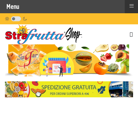
≡
Menu