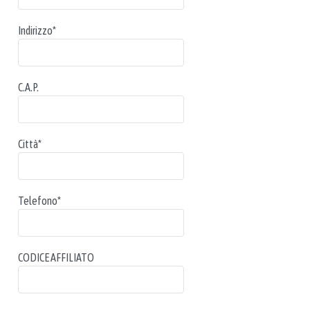
Indirizzo
*
C.A.P.
Città
*
Telefono
*
CODICE AFFILIATO