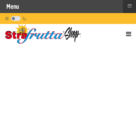
≡
Menu