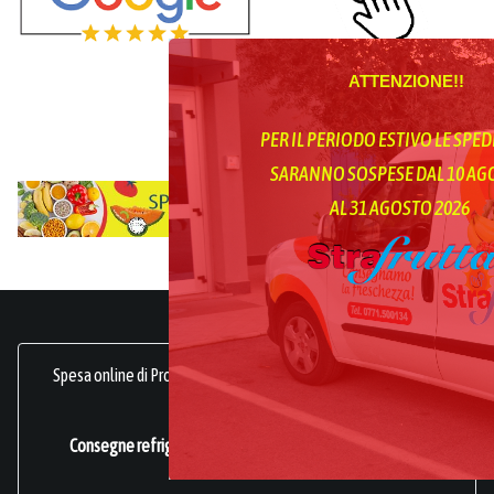
ATTENZIONE!!
PER IL PERIODO ESTIVO LE SPED
SARANNO SOSPESE DAL 10 A
AL 31 AGOSTO 2026
Spesa online di Prodotti Ortofrutticoli, sani, freschi e genuini.
frutta online.
Consegne refrigerate a domicilio in tutta Italia.
Azienda
Certificata ISO 22000
.