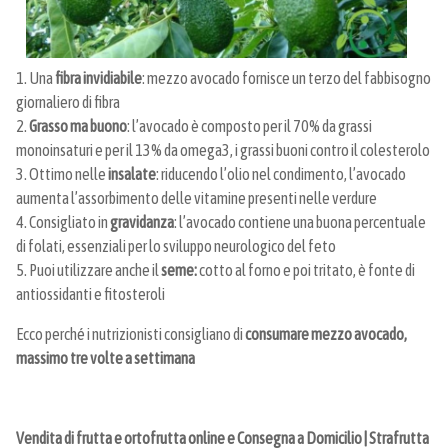
1. Una
fibra invidiabile
: mezzo avocado fornisce un terzo del fabbisogno
giornaliero di fibra
2.
Grasso ma buono
: l’avocado è composto per il 70% da grassi
monoinsaturi e per il 13% da omega3, i grassi buoni contro il colesterolo
3. Ottimo nelle
insalate
: riducendo l’olio nel condimento, l’avocado
aumenta l’assorbimento delle vitamine presenti nelle verdure
4. Consigliato in
gravidanza
: l’avocado contiene una buona percentuale
di folati, essenziali per lo sviluppo neurologico del feto
5. Puoi utilizzare anche il
seme:
cotto al forno e poi tritato, è fonte di
antiossidanti e fitosteroli
Ecco perché i nutrizionisti consigliano di
consumare mezzo avocado,
massimo tre volte a settimana
Vendita di frutta e ortofrutta online e Consegna a Domicilio | Strafrutta