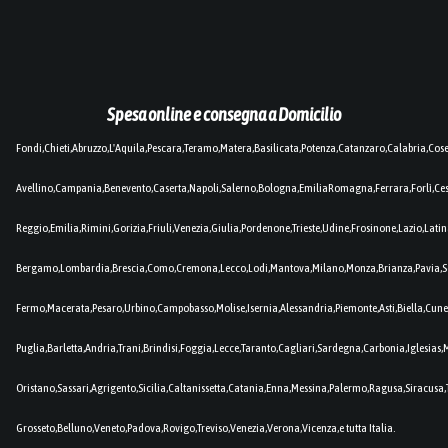
Spesa online e consegna a Domicilio
Fondi,Chieti,Abruzzo,L'Aquila,Pescara,Teramo,Matera,Basilicata,Potenza,Catanzaro,Calabria,Cos
Avellino,Campania,Benevento,Caserta,Napoli,Salerno,Bologna,EmiliaRomagna,Ferrara,Forlì,C
Reggio,Emilia,Rimini,Gorizia,Friuli,Venezia,Giulia,Pordenone,Trieste,Udine,Frosinone,Lazio,Lat
Bergamo,Lombardia,Brescia,Como,Cremona,Lecco,Lodi,Mantova,Milano,Monza,Brianza,Pavia,So
Fermo,Macerata,Pesaro,Urbino,Campobasso,Molise,Isernia,Alessandria,Piemonte,Asti,Biella,Cuneo
Puglia,Barletta,Andria,Trani,Brindisi,Foggia,Lecce,Taranto,Cagliari,Sardegna,Carbonia,Iglesia
Oristano,Sassari,Agrigento,Sicilia,Caltanissetta,Catania,Enna,Messina,Palermo,Ragusa,Siracusa,
Grosseto,Belluno,Veneto,Padova,Rovigo,Treviso,Venezia,Verona,Vicenza,e tutta Italia.