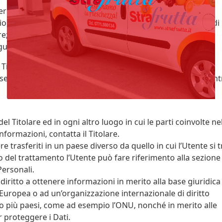
e un obbligo legale al quale è soggetto il Titolare;
ione di un compito di interesse pubblico o per l'esercizio di
re;
uimento del legittimo interesse del Titolare o di terzi.
itolare di chiarire la concreta base giuridica di ciascun
se il trattamento sia basato sulla legge, previsto da un cont
del Titolare ed in ogni altro luogo in cui le parti coinvolte ne
nformazioni, contatta il Titolare.
e trasferiti in un paese diverso da quello in cui l’Utente si t
o del trattamento l’Utente può fare riferimento alla sezione
Personali.
diritto a ottenere informazioni in merito alla base giuridica
e Europea o ad un’organizzazione internazionale di diritto
 o più paesi, come ad esempio l’ONU, nonché in merito alle
r proteggere i Dati.