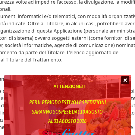
urezza volte ad impedire l’accesso, la divulgazione, la modif
onali.
rumenti informatici e/o telematici, con modalità organizzati
tà indicate. Oltre al Titolare, in alcuni casi, potrebbero ave
l’organizzazione di questa Applicazione (personale amministra
ri di sistema) ovvero soggetti esterni (come fornitori di se
ider, società informatiche, agenzie di comunicazione) nominat
amento da parte del Titolare. L’elenco aggiornato dei
al Titolare del Trattamento.
’Utente in caso sussista una delle seguenti condizioni:
ATTENZIONE!!
o più finalità specifiche; Nota: in alcuni ordinamenti il Tito
Personali senza che debba sussistere il consenso dell’Utent
PER IL PERIODO ESTIVO LE SPEDIZIONI
te di seguito, fino a quando l’Utente non si opponga (“opt-out
SARANNO SOSPESE DAL 10 AGOSTO
licabile qualora il trattamento di Dati Personali sia regolato
zione dei Dati Personali;
AL 31 AGOSTO 2026
ne di un contratto con l’Utente e/o all'esecuzione di misure