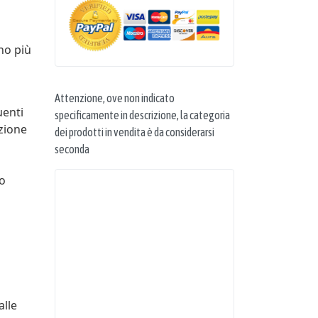
nno più
Attenzione, ove non indicato
uenti
specificamente in descrizione, la categoria
azione
dei prodotti in vendita è da considerarsi
seconda
to
alle