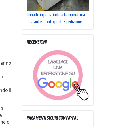
e
Imballo in polistirolo a temperatura
costante pronto per la spedizione
RECENSIONI
aranno
ti
ndo il
 a
a
PAGAMENTI SICURI CON PAYPAL
ne di