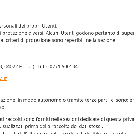
rsonali dei propri Utenti.
 di protezione diversi. Alcuni Utenti godono pertanto di supe
ai criteri di protezione sono reperibili nella sezione
13, 04022 Fondi (LT) Tel.0771 500134
a.it
icazione, in modo autonomo o tramite terze parti, ci sono: e
zo.
ti raccolti sono forniti nelle sezioni dedicate di questa priv
isualizzati prima della raccolta dei dati stessi.
rniti dall'Utente o, nel caso di Dati di Utilizzo, raccolti