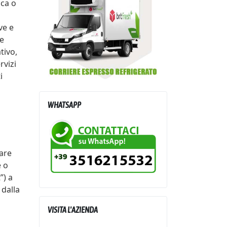
ica o
ve e
re
tivo,
rvizi
i
WHATSAPP
lare
e o
”) a
 dalla
VISITA L'AZIENDA