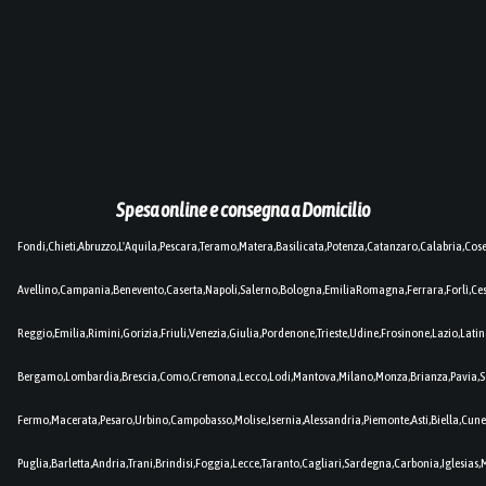
Spesa online e consegna a Domicilio
Fondi,Chieti,Abruzzo,L'Aquila,Pescara,Teramo,Matera,Basilicata,Potenza,Catanzaro,Calabria,Cos
Avellino,Campania,Benevento,Caserta,Napoli,Salerno,Bologna,EmiliaRomagna,Ferrara,Forlì,C
Reggio,Emilia,Rimini,Gorizia,Friuli,Venezia,Giulia,Pordenone,Trieste,Udine,Frosinone,Lazio,Lat
Bergamo,Lombardia,Brescia,Como,Cremona,Lecco,Lodi,Mantova,Milano,Monza,Brianza,Pavia,So
Fermo,Macerata,Pesaro,Urbino,Campobasso,Molise,Isernia,Alessandria,Piemonte,Asti,Biella,Cuneo
Puglia,Barletta,Andria,Trani,Brindisi,Foggia,Lecce,Taranto,Cagliari,Sardegna,Carbonia,Iglesia