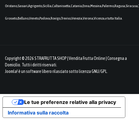
Oristano,Sassari,Agrigento,Sicilia,Caltanissetta,Catania,Enna,Messina,Palermo,Ragusa,Siracusa,
Grosseto,Belluno,Veneto,Padova,Rovigo,Treviso,Venezia,Verona,Vicenza,e tutta Italia.
Copyright © 2026 STRAFRUTTA SHOP | Vendita Frutta Online | Consegna a
Domicilio. Tutti i diritti riservati.
Joomla!
è un software libero rilasciato sotto
licenza GNU/GPL.
Le tue preferenze relative alla privacy
Informativa sulla raccolta