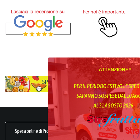
ATTENZIONE!!
PER IL PERIODO ESTIVO LE SPED
SARANNO SOSPESE DAL 10 A
AL 31 AGOSTO 2026
Spesa online di Prodotti Ortofrutticoli, sani, freschi e genuini.
frutta online.