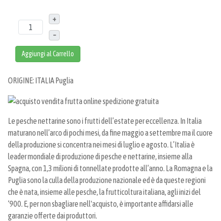
+
–
Aggiungi al Carrello
ORIGINE: ITALIA Puglia
Le pesche nettarine sono i frutti dell’estate per eccellenza. In Italia
maturano nell’arco di pochi mesi, da fine maggio a settembre ma il cuore
della produzione si concentra nei mesi di luglio e agosto. L’Italia è
leader mondiale di produzione di pesche e nettarine, insieme alla
Spagna, con 1,3 milioni di tonnellate prodotte all’anno. La Romagna e la
Puglia sono la culla della produzione nazionale ed è da queste regioni
che è nata, insieme alle pesche, la frutticoltura italiana, agli inizi del
‘900. E, per non sbagliare nell'acquisto, è importante affidarsi alle
garanzie offerte dai produttori.