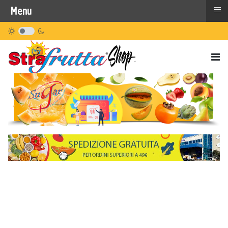
≡
Menu