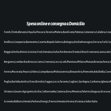
Spesa online e consegna a Domicilio
Fondi,Chieti,Abruzzo,L'Aquila,Pescara,Teramo,Matera,Basilicata,Potenza,Catanzaro,Calabria,Cos
Avellino,Campania,Benevento,Caserta,Napoli,Salerno,Bologna,EmiliaRomagna,Ferrara,Forlì,C
Reggio,Emilia,Rimini,Gorizia,Friuli,Venezia,Giulia,Pordenone,Trieste,Udine,Frosinone,Lazio,Lat
Bergamo,Lombardia,Brescia,Como,Cremona,Lecco,Lodi,Mantova,Milano,Monza,Brianza,Pavia,So
Fermo,Macerata,Pesaro,Urbino,Campobasso,Molise,Isernia,Alessandria,Piemonte,Asti,Biella,Cuneo
Puglia,Barletta,Andria,Trani,Brindisi,Foggia,Lecce,Taranto,Cagliari,Sardegna,Carbonia,Iglesia
Oristano,Sassari,Agrigento,Sicilia,Caltanissetta,Catania,Enna,Messina,Palermo,Ragusa,Siracusa,
Grosseto,Belluno,Veneto,Padova,Rovigo,Treviso,Venezia,Verona,Vicenza,e tutta Italia.