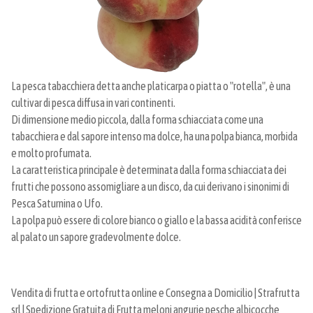
La pesca tabacchiera detta anche platicarpa o piatta o "rotella", è una
cultivar di pesca diffusa in vari continenti.
Di dimensione medio piccola, dalla forma schiacciata come una
tabacchiera e dal sapore intenso ma dolce, ha una polpa bianca, morbida
e molto profumata.
La caratteristica principale è determinata dalla forma schiacciata dei
frutti che possono assomigliare a un disco, da cui derivano i sinonimi di
Pesca Saturnina o Ufo.
La polpa può essere di colore bianco o giallo e la bassa acidità conferisce
al palato un sapore gradevolmente dolce.
Vendita di frutta e ortofrutta online e Consegna a Domicilio | Strafrutta
srl | Spedizione Gratuita di Frutta meloni angurie pesche albicocche