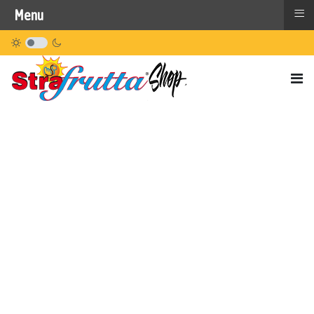
≡
Menu