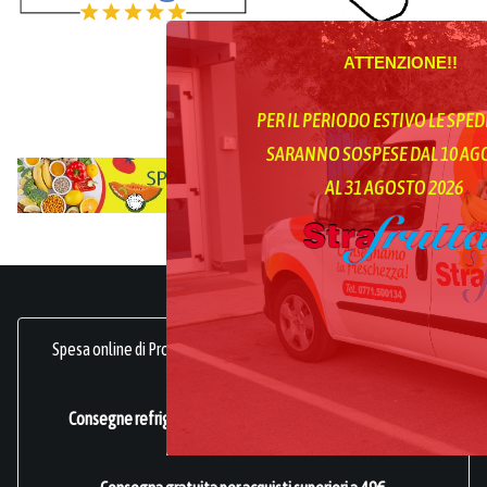
ATTENZIONE!!
PER IL PERIODO ESTIVO LE SPED
SARANNO SOSPESE DAL 10 A
AL 31 AGOSTO 2026
Spesa online di Prodotti Ortofrutticoli, sani, freschi e genuini.
frutta online.
Consegne refrigerate a domicilio in tutta Italia.
Azienda
Certificata ISO 22000
.