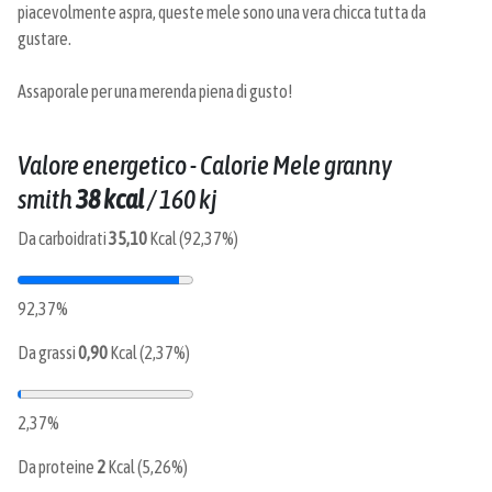
piacevolmente aspra, queste mele sono una vera chicca tutta da
gustare.
Assaporale per una merenda piena di gusto!
Valore energetico - Calorie Mele granny
smith
38 kcal
/
160 kj
Da carboidrati
35,10
Kcal (92,37%)
92,37%
Da grassi
0,90
Kcal (2,37%)
2,37%
Da proteine
2
Kcal (5,26%)