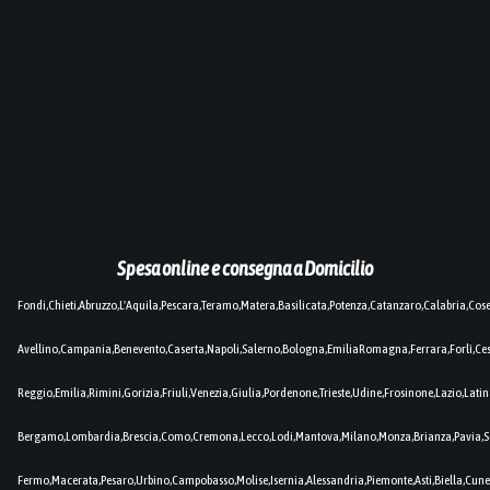
Spesa online e consegna a Domicilio
Fondi,Chieti,Abruzzo,L'Aquila,Pescara,Teramo,Matera,Basilicata,Potenza,Catanzaro,Calabria,Cos
Avellino,Campania,Benevento,Caserta,Napoli,Salerno,Bologna,EmiliaRomagna,Ferrara,Forlì,C
Reggio,Emilia,Rimini,Gorizia,Friuli,Venezia,Giulia,Pordenone,Trieste,Udine,Frosinone,Lazio,Lat
Bergamo,Lombardia,Brescia,Como,Cremona,Lecco,Lodi,Mantova,Milano,Monza,Brianza,Pavia,So
Fermo,Macerata,Pesaro,Urbino,Campobasso,Molise,Isernia,Alessandria,Piemonte,Asti,Biella,Cuneo