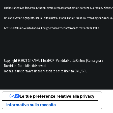
Puglia,Barletta,Andria,Trani,Brindisi,Foggia,Lecce,Taranto,Cagliari,Sardegna,Carbonia,Iglesia
Oristano,Sassari,Agrigento,Sicilia,Caltanissetta,Catania,Enna,Messina,Palermo,Ragusa,Siracusa,
Grosseto,Belluno,Veneto,Padova,Rovigo,Treviso,Venezia,Verona,Vicenza,e tutta Italia.
Copyright © 2026 STRAFRUTTA SHOP | Vendita Frutta Online | Consegna a
Domicilio. Tutti i diritti riservati.
Joomla!
è un software libero rilasciato sotto
licenza GNU/GPL.
Le tue preferenze relative alla privacy
Informativa sulla raccolta