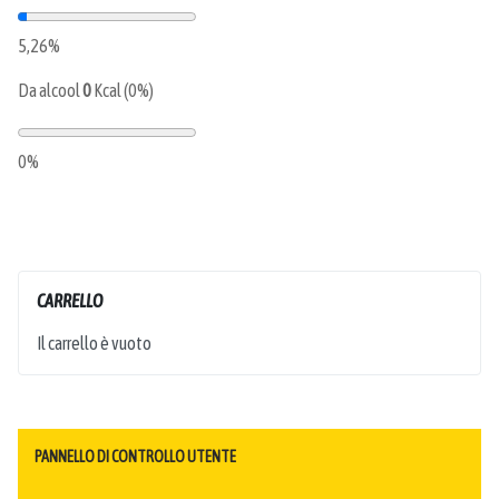
5,26%
Da alcool
0
Kcal (0%)
0%
CARRELLO
Il carrello è vuoto
PANNELLO DI CONTROLLO UTENTE