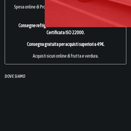
Spesa online di Prodotti Ortofrutticoli, sani, freschi e genuini.
frutta online.
Consegne refrigerate a domicilio in tutta Italia.
Azienda
Certificata ISO 22000
.
Consegna gratuita per acquisti superiori a 49€.
Acquisti sicuri online di frutta e verdura.
DOVE SIAMO