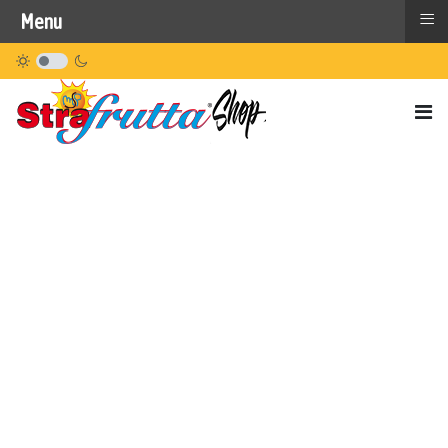
≡
Menu