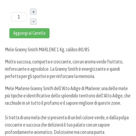
+
–
Aggiungi al Carrello
Mele Granny Smith MARLENE 1 Kg. calibro 80/85
Molto succosa, compatta e croccante, con un aroma verde fruttato,
rinfrescante e agrodolce. La Granny Smith è energizzante e quindi
perfetta per gli sportivi e per rinforzare la memoria.
Mele Marlene Granny Smith dell'Alto Adige di Marlene: una delle mele
più tipiche e identificative dello splendido territorio dell'Alto Adige, che
racchiude in sè tutto il profumo e il sapore migliore di queste zone.
Si tratta di una mela che si presenta di un bel colore verde, e dalla polpa
croccante e succosa che delizierà il tuo palato con un sapore
profondamente aromatico. Dolcissime ma con una punta