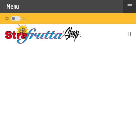
≡
Menu