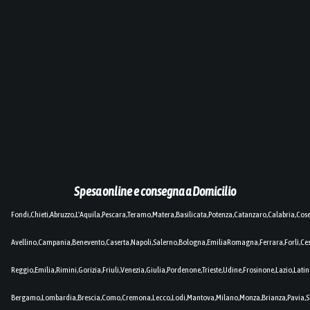
Spesa online e consegna a Domicilio
Fondi,Chieti,Abruzzo,L'Aquila,Pescara,Teramo,Matera,Basilicata,Potenza,Catanzaro,Calabria,Cos
Avellino,Campania,Benevento,Caserta,Napoli,Salerno,Bologna,EmiliaRomagna,Ferrara,Forlì,C
Reggio,Emilia,Rimini,Gorizia,Friuli,Venezia,Giulia,Pordenone,Trieste,Udine,Frosinone,Lazio,Lat
Bergamo,Lombardia,Brescia,Como,Cremona,Lecco,Lodi,Mantova,Milano,Monza,Brianza,Pavia,So