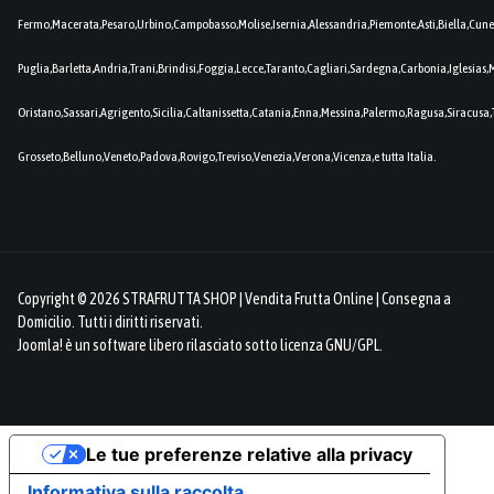
Fermo,Macerata,Pesaro,Urbino,Campobasso,Molise,Isernia,Alessandria,Piemonte,Asti,Biella,Cuneo
Puglia,Barletta,Andria,Trani,Brindisi,Foggia,Lecce,Taranto,Cagliari,Sardegna,Carbonia,Iglesia
Oristano,Sassari,Agrigento,Sicilia,Caltanissetta,Catania,Enna,Messina,Palermo,Ragusa,Siracusa,
Grosseto,Belluno,Veneto,Padova,Rovigo,Treviso,Venezia,Verona,Vicenza,e tutta Italia.
Copyright © 2026 STRAFRUTTA SHOP | Vendita Frutta Online | Consegna a
Domicilio. Tutti i diritti riservati.
Joomla!
è un software libero rilasciato sotto
licenza GNU/GPL.
Le tue preferenze relative alla privacy
Informativa sulla raccolta