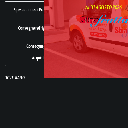
AL 31 AGOSTO 2026
Spesa online di Prodotti Ortofrutticoli, sani, freschi e genuini.
frutta online.
Consegne refrigerate a domicilio in tutta Italia.
Azienda
Certificata ISO 22000
.
Consegna gratuita per acquisti superiori a 49€.
Acquisti sicuri online di frutta e verdura.
DOVE SIAMO