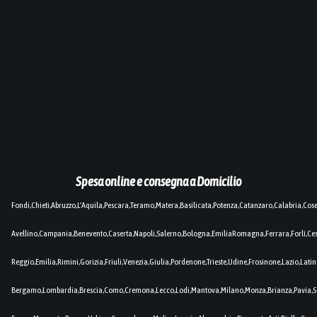
Spesa online e consegna a Domicilio
Fondi,Chieti,Abruzzo,L'Aquila,Pescara,Teramo,Matera,Basilicata,Potenza,Catanzaro,Calabria,Cos
Avellino,Campania,Benevento,Caserta,Napoli,Salerno,Bologna,EmiliaRomagna,Ferrara,Forlì,C
Reggio,Emilia,Rimini,Gorizia,Friuli,Venezia,Giulia,Pordenone,Trieste,Udine,Frosinone,Lazio,Lat
Bergamo,Lombardia,Brescia,Como,Cremona,Lecco,Lodi,Mantova,Milano,Monza,Brianza,Pavia,So