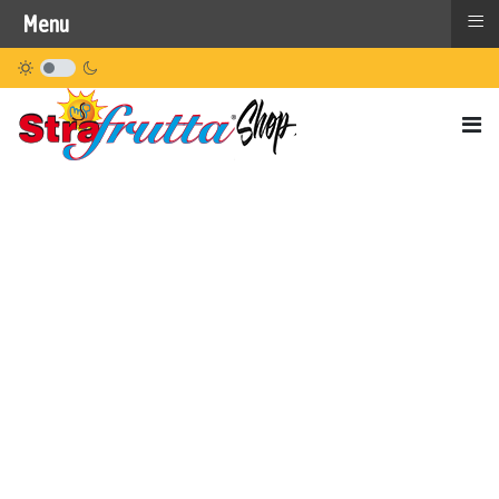
≡
Menu