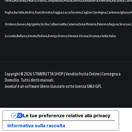
Fermo,Macerata,Pesaro,Urbino,Campobasso,Molise,Isernia,Alessandria,Piemonte,Asti,Biella,Cuneo
Puglia,Barletta,Andria,Trani,Brindisi,Foggia,Lecce,Taranto,Cagliari,Sardegna,Carbonia,Iglesia
Oristano,Sassari,Agrigento,Sicilia,Caltanissetta,Catania,Enna,Messina,Palermo,Ragusa,Siracusa,
Grosseto,Belluno,Veneto,Padova,Rovigo,Treviso,Venezia,Verona,Vicenza,e tutta Italia.
Copyright © 2026 STRAFRUTTA SHOP | Vendita Frutta Online | Consegna a
Domicilio. Tutti i diritti riservati.
Joomla!
è un software libero rilasciato sotto
licenza GNU/GPL.
Le tue preferenze relative alla privacy
Informativa sulla raccolta