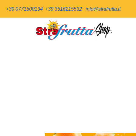
+39 0771500134
+39 3516215532
info@strafrutta.it