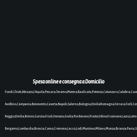
Spesa online e consegna a Domicilio
Fondi,Chieti,Abruzzo,L'Aquila,Pescara,Teramo,Matera,Basilicata,Potenza,Catanzaro,Calabria,Cos
Avellino,Campania,Benevento,Caserta,Napoli,Salerno,Bologna,EmiliaRomagna,Ferrara,Forlì,C
Reggio,Emilia,Rimini,Gorizia,Friuli,Venezia,Giulia,Pordenone,Trieste,Udine,Frosinone,Lazio,Lat
Bergamo,Lombardia,Brescia,Como,Cremona,Lecco,Lodi,Mantova,Milano,Monza,Brianza,Pavia,So