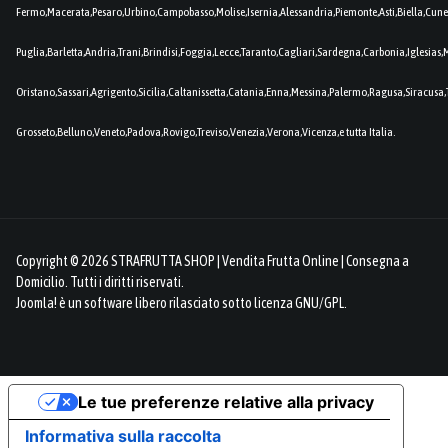
Fermo,Macerata,Pesaro,Urbino,Campobasso,Molise,Isernia,Alessandria,Piemonte,Asti,Biella,Cuneo
Puglia,Barletta,Andria,Trani,Brindisi,Foggia,Lecce,Taranto,Cagliari,Sardegna,Carbonia,Iglesia
Oristano,Sassari,Agrigento,Sicilia,Caltanissetta,Catania,Enna,Messina,Palermo,Ragusa,Siracusa,
Grosseto,Belluno,Veneto,Padova,Rovigo,Treviso,Venezia,Verona,Vicenza,e tutta Italia.
Copyright © 2026 STRAFRUTTA SHOP | Vendita Frutta Online | Consegna a
Domicilio. Tutti i diritti riservati.
Joomla!
è un software libero rilasciato sotto
licenza GNU/GPL.
Le tue preferenze relative alla privacy
Informativa sulla raccolta