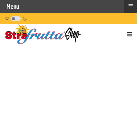
≡
Menu