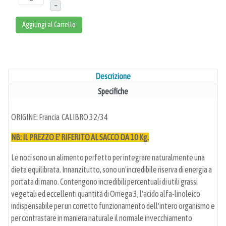
–
Aggiungi al Carrello
Descrizione
Specifiche
ORIGINE: Francia CALIBRO 32/34
NB: IL PREZZO E' RIFERITO AL SACCO DA 10 Kg.
Le noci sono un alimento perfetto per integrare naturalmente una
dieta equilibrata. Innanzitutto, sono un'incredibile riserva di energia a
portata di mano. Contengono incredibili percentuali di utili grassi
vegetali ed eccellenti quantità di Omega 3, l'acido alfa-linoleico
indispensabile per un corretto funzionamento dell'intero organismo e
per contrastare in maniera naturale il normale invecchiamento