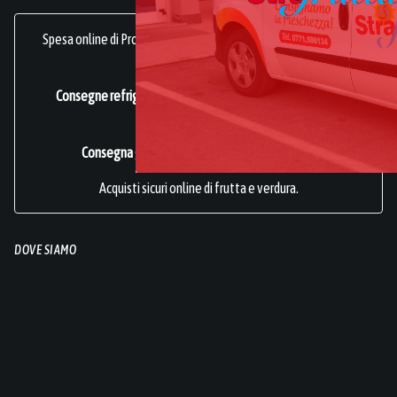
Spesa online di Prodotti Ortofrutticoli, sani, freschi e genuini.
frutta online.
Consegne refrigerate a domicilio in tutta Italia.
Azienda
Certificata ISO 22000
.
Consegna gratuita per acquisti superiori a 49€.
Acquisti sicuri online di frutta e verdura.
DOVE SIAMO