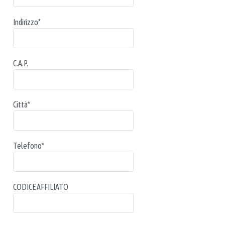
Indirizzo
*
C.A.P.
Città
*
Telefono
*
CODICE AFFILIATO