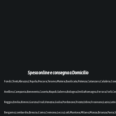
Spesa online e consegna a Domicilio
Fondi,Chieti,Abruzzo,L'Aquila,Pescara,Teramo,Matera,Basilicata,Potenza,Catanzaro,Calabria,Cos
Avellino,Campania,Benevento,Caserta,Napoli,Salerno,Bologna,EmiliaRomagna,Ferrara,Forlì,C
Reggio,Emilia,Rimini,Gorizia,Friuli,Venezia,Giulia,Pordenone,Trieste,Udine,Frosinone,Lazio,Lat
Bergamo,Lombardia,Brescia,Como,Cremona,Lecco,Lodi,Mantova,Milano,Monza,Brianza,Pavia,So