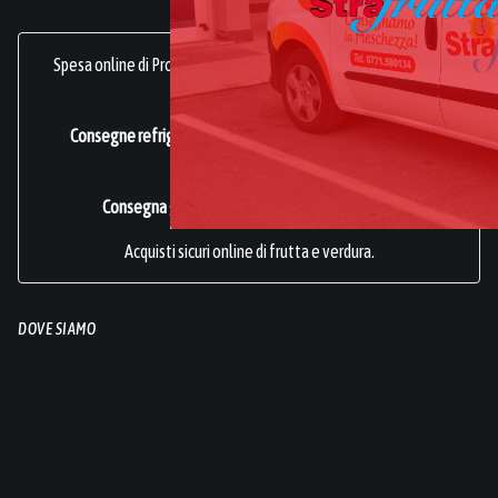
Spesa online di Prodotti Ortofrutticoli, sani, freschi e genuini.
frutta online.
Consegne refrigerate a domicilio in tutta Italia.
Azienda
Certificata ISO 22000
.
Consegna gratuita per acquisti superiori a 49€.
Acquisti sicuri online di frutta e verdura.
DOVE SIAMO