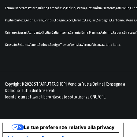
Fermo,Macerata,Pesaro,Urbino,Campobasso,Molise,Isernia,Alessandria,Piemonte,Asti,Biella,Cuneo
Puglia,Barletta,Andria,Trani,Brindisi,Foggia,Lecce,Taranto,Cagliari,Sardegna,Carbonia,Iglesia
Oristano,Sassari,Agrigento,Sicilia,Caltanissetta,Catania,Enna,Messina,Palermo,Ragusa,Siracusa,
Grosseto,Belluno,Veneto,Padova,Rovigo,Treviso,Venezia,Verona,Vicenza,e tutta Italia.
Copyright © 2026 STRAFRUTTA SHOP | Vendita Frutta Online | Consegna a
Domicilio. Tutti i diritti riservati.
Joomla!
è un software libero rilasciato sotto
licenza GNU/GPL.
Le tue preferenze relative alla privacy