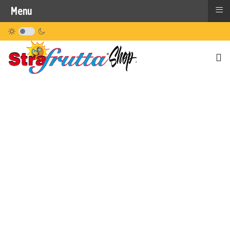
≡
Menu