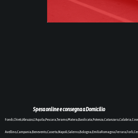
Spesa online e consegna a Domicilio
Fondi,Chieti,Abruzzo,L'Aquila,Pescara,Teramo,Matera,Basilicata,Potenza,Catanzaro,Calabria,Cos
Avellino,Campania,Benevento,Caserta,Napoli,Salerno,Bologna,EmiliaRomagna,Ferrara,Forlì,C