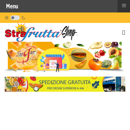
≡
Menu