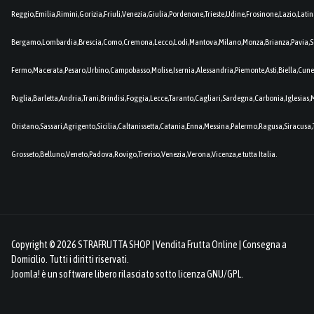
Reggio,Emilia,Rimini,Gorizia,Friuli,Venezia,Giulia,Pordenone,Trieste,Udine,Frosinone,Lazio,Lat
Bergamo,Lombardia,Brescia,Como,Cremona,Lecco,Lodi,Mantova,Milano,Monza,Brianza,Pavia,So
Fermo,Macerata,Pesaro,Urbino,Campobasso,Molise,Isernia,Alessandria,Piemonte,Asti,Biella,Cuneo
Puglia,Barletta,Andria,Trani,Brindisi,Foggia,Lecce,Taranto,Cagliari,Sardegna,Carbonia,Iglesia
Oristano,Sassari,Agrigento,Sicilia,Caltanissetta,Catania,Enna,Messina,Palermo,Ragusa,Siracusa,
Grosseto,Belluno,Veneto,Padova,Rovigo,Treviso,Venezia,Verona,Vicenza,e tutta Italia.
Copyright © 2026 STRAFRUTTA SHOP | Vendita Frutta Online | Consegna a
Domicilio. Tutti i diritti riservati.
Joomla!
è un software libero rilasciato sotto
licenza GNU/GPL.