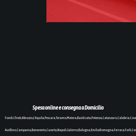
Spesa online e consegna a Domicilio
Fondi,Chieti,Abruzzo,L'Aquila,Pescara,Teramo,Matera,Basilicata,Potenza,Catanzaro,Calabria,Cos
Avellino,Campania,Benevento,Caserta,Napoli,Salerno,Bologna,EmiliaRomagna,Ferrara,Forlì,C