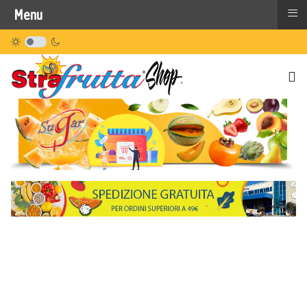
≡
Menu