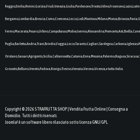
Reggio,Emilia,Rimini,Gorizia,Friuli,Venezia,Giulia,Pordenone,Trieste,Udine,Frosinone,Lazio,Lat
Bergamo,Lombardia,Brescia,Como,Cremona,Lecco,Lodi,Mantova,Milano,Monza,Brianza,Pavia,So
Fermo,Macerata,Pesaro,Urbino,Campobasso,Molise,Isernia,Alessandria,Piemonte,Asti,Biella,Cuneo
Puglia,Barletta,Andria,Trani,Brindisi,Foggia,Lecce,Taranto,Cagliari,Sardegna,Carbonia,Iglesia
Oristano,Sassari,Agrigento,Sicilia,Caltanissetta,Catania,Enna,Messina,Palermo,Ragusa,Siracusa,
Grosseto,Belluno,Veneto,Padova,Rovigo,Treviso,Venezia,Verona,Vicenza,e tutta Italia.
Copyright © 2026 STRAFRUTTA SHOP | Vendita Frutta Online | Consegna a
Domicilio. Tutti i diritti riservati.
Joomla!
è un software libero rilasciato sotto
licenza GNU/GPL.