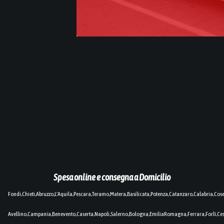
Spesa online e consegna a Domicilio
Fondi,Chieti,Abruzzo,L'Aquila,Pescara,Teramo,Matera,Basilicata,Potenza,Catanzaro,Calabria,Cos
Avellino,Campania,Benevento,Caserta,Napoli,Salerno,Bologna,EmiliaRomagna,Ferrara,Forlì,C