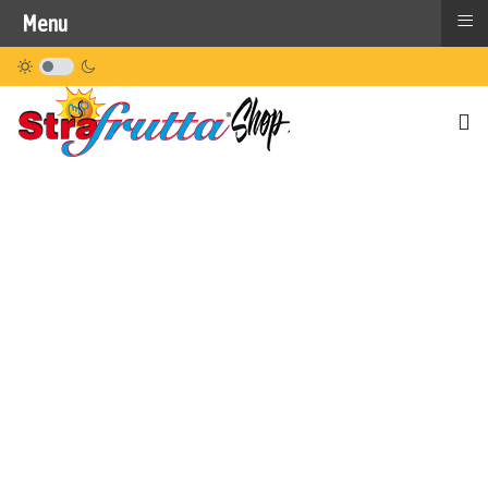
≡
Menu