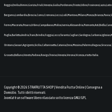
Reggio,Emilia,Rimini,Gorizia,Friuli,Venezia,Giulia,Pordenone,Trieste,Udine,Frosinone,Lazio,Lat
Bergamo,Lombardia,Brescia,Como,Cremona,Lecco,Lodi,Mantova,Milano,Monza,Brianza,Pavia,So
Fermo,Macerata,Pesaro,Urbino,Campobasso,Molise,Isernia,Alessandria,Piemonte,Asti,Biella,Cuneo
Puglia,Barletta,Andria,Trani,Brindisi,Foggia,Lecce,Taranto,Cagliari,Sardegna,Carbonia,Iglesia
Oristano,Sassari,Agrigento,Sicilia,Caltanissetta,Catania,Enna,Messina,Palermo,Ragusa,Siracusa,
Grosseto,Belluno,Veneto,Padova,Rovigo,Treviso,Venezia,Verona,Vicenza,e tutta Italia.
Copyright © 2026 STRAFRUTTA SHOP | Vendita Frutta Online | Consegna a
Domicilio. Tutti i diritti riservati.
Joomla!
è un software libero rilasciato sotto
licenza GNU/GPL.