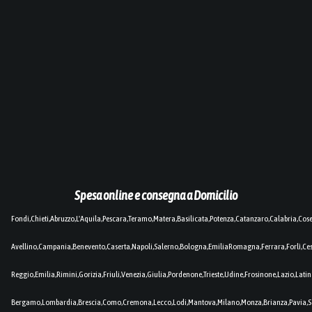
Spesa online e consegna a Domicilio
Fondi,Chieti,Abruzzo,L'Aquila,Pescara,Teramo,Matera,Basilicata,Potenza,Catanzaro,Calabria,Cos
Avellino,Campania,Benevento,Caserta,Napoli,Salerno,Bologna,EmiliaRomagna,Ferrara,Forlì,C
Reggio,Emilia,Rimini,Gorizia,Friuli,Venezia,Giulia,Pordenone,Trieste,Udine,Frosinone,Lazio,Lat
Bergamo,Lombardia,Brescia,Como,Cremona,Lecco,Lodi,Mantova,Milano,Monza,Brianza,Pavia,So