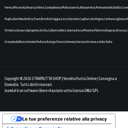
Fermo,Macerata,Pesaro,Urbino,Campobasso,Molise,Isernia,Alessandria,Piemonte,Asti,Biella,Cuneo
Puglia,Barletta,Andria,Trani,Brindisi,Foggia,Lecce,Taranto,Cagliari,Sardegna,Carbonia,Iglesia
Oristano,Sassari,Agrigento,Sicilia,Caltanissetta,Catania,Enna,Messina,Palermo,Ragusa,Siracusa,
Grosseto,Belluno,Veneto,Padova,Rovigo,Treviso,Venezia,Verona,Vicenza,e tutta Italia.
Copyright © 2026 STRAFRUTTA SHOP | Vendita Frutta Online | Consegna a
Domicilio. Tutti i diritti riservati.
Joomla!
è un software libero rilasciato sotto
licenza GNU/GPL.
Le tue preferenze relative alla privacy