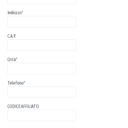
Indirizzo
*
C.A.P.
Città
*
Telefono
*
CODICE AFFILIATO