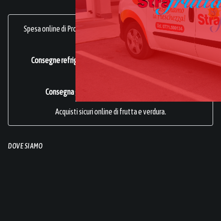
Spesa online di Prodotti Ortofrutticoli, sani, freschi e genuini.
frutta online.
Consegne refrigerate a domicilio in tutta Italia.
Azienda
Certificata ISO 22000
.
Consegna gratuita per acquisti superiori a 49€.
Acquisti sicuri online di frutta e verdura.
DOVE SIAMO