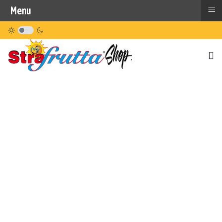
≡
Menu