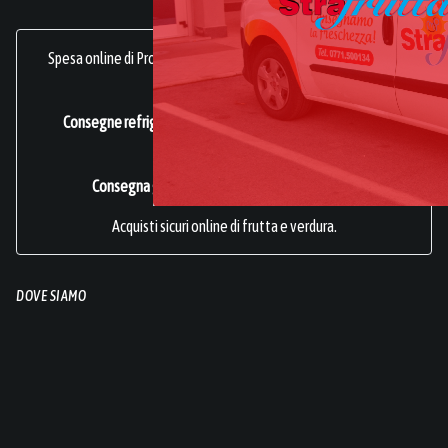
Spesa online di Prodotti Ortofrutticoli, sani, freschi e genuini.
frutta online.
Consegne refrigerate a domicilio in tutta Italia.
Azienda
Certificata ISO 22000
.
Consegna gratuita per acquisti superiori a 49€.
Acquisti sicuri online di frutta e verdura.
DOVE SIAMO