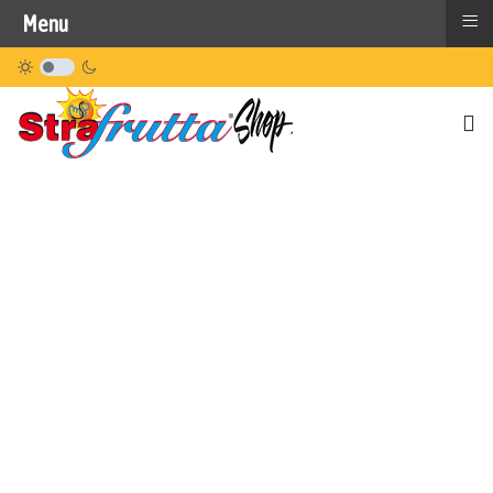
≡
Menu