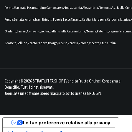
Fermo,Macerata,Pesaro,Urbino,Campobasso,Molise,Isernia,Alessandria,Piemonte,Asti,Biella,Cuneo
Puglia,Barletta,Andria,Trani,Brindisi,Foggia,Lecce,Taranto,Cagliari,Sardegna,Carbonia,Iglesia
Oristano,Sassari,Agrigento,Sicilia,Caltanissetta,Catania,Enna,Messina,Palermo,Ragusa,Siracusa,
Grosseto,Belluno,Veneto,Padova,Rovigo,Treviso,Venezia,Verona,Vicenza,e tutta Italia.
Copyright © 2026 STRAFRUTTA SHOP | Vendita Frutta Online | Consegna a
Domicilio. Tutti i diritti riservati.
Joomla!
è un software libero rilasciato sotto
licenza GNU/GPL.
Le tue preferenze relative alla privacy