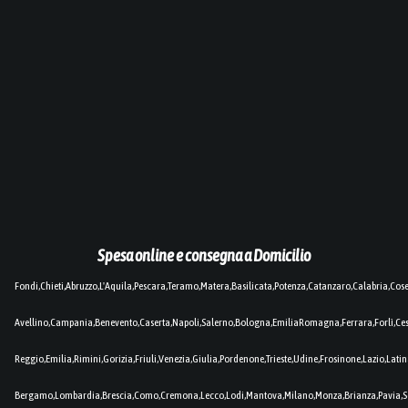
Spesa online e consegna a Domicilio
Fondi,Chieti,Abruzzo,L'Aquila,Pescara,Teramo,Matera,Basilicata,Potenza,Catanzaro,Calabria,Cos
Avellino,Campania,Benevento,Caserta,Napoli,Salerno,Bologna,EmiliaRomagna,Ferrara,Forlì,C
Reggio,Emilia,Rimini,Gorizia,Friuli,Venezia,Giulia,Pordenone,Trieste,Udine,Frosinone,Lazio,Lat
Bergamo,Lombardia,Brescia,Como,Cremona,Lecco,Lodi,Mantova,Milano,Monza,Brianza,Pavia,So