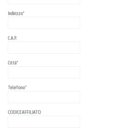
Indirizzo
*
C.A.P.
Città
*
Telefono
*
CODICE AFFILIATO