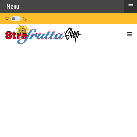
≡
Menu