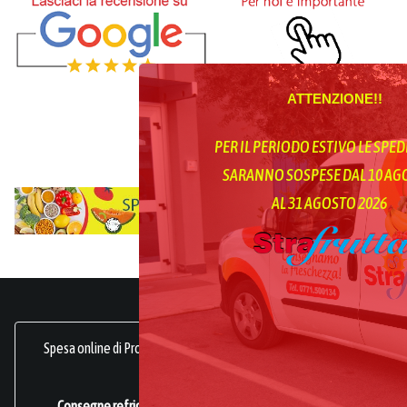
ATTENZIONE!!
PER IL PERIODO ESTIVO LE SPED
SARANNO SOSPESE DAL 10 A
AL 31 AGOSTO 2026
Spesa online di Prodotti Ortofrutticoli, sani, freschi e genuini.
frutta online.
Consegne refrigerate a domicilio in tutta Italia.
Azienda