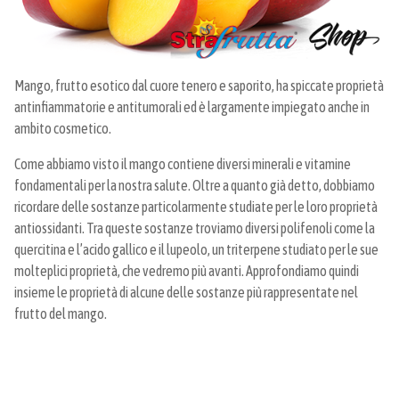
Mango, frutto esotico dal cuore tenero e saporito, ha spiccate proprietà
antinfiammatorie e antitumorali ed è largamente impiegato anche in
ambito cosmetico.
Come abbiamo visto il mango contiene diversi minerali e vitamine
fondamentali per la nostra salute. Oltre a quanto già detto, dobbiamo
ricordare delle sostanze particolarmente studiate per le loro proprietà
antiossidanti. Tra queste sostanze troviamo diversi polifenoli come la
quercitina e l’acido gallico e il lupeolo, un triterpene studiato per le sue
molteplici proprietà, che vedremo più avanti. Approfondiamo quindi
insieme le proprietà di alcune delle sostanze più rappresentate nel
frutto del mango.