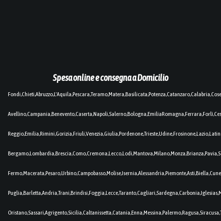
Spesa online e consegna a Domicilio
Fondi,Chieti,Abruzzo,L'Aquila,Pescara,Teramo,Matera,Basilicata,Potenza,Catanzaro,Calabria,Cos
Avellino,Campania,Benevento,Caserta,Napoli,Salerno,Bologna,EmiliaRomagna,Ferrara,Forlì,C
Reggio,Emilia,Rimini,Gorizia,Friuli,Venezia,Giulia,Pordenone,Trieste,Udine,Frosinone,Lazio,Lat
Bergamo,Lombardia,Brescia,Como,Cremona,Lecco,Lodi,Mantova,Milano,Monza,Brianza,Pavia,So
Fermo,Macerata,Pesaro,Urbino,Campobasso,Molise,Isernia,Alessandria,Piemonte,Asti,Biella,Cuneo
Puglia,Barletta,Andria,Trani,Brindisi,Foggia,Lecce,Taranto,Cagliari,Sardegna,Carbonia,Iglesia
Oristano,Sassari,Agrigento,Sicilia,Caltanissetta,Catania,Enna,Messina,Palermo,Ragusa,Siracusa,