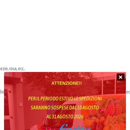
ezie, rosa, ecc..
ATTENZIONE!!
io | Strafrutta srl | Spedizione Gratuita di Frutta meloni angurie pesche albico
PER IL PERIODO ESTIVO LE SPEDIZIONI
SARANNO SOSPESE DAL 10 AGOSTO
AL 31 AGOSTO 2026