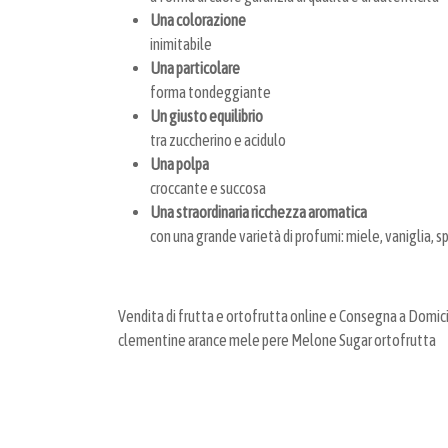
Una colorazione
inimitabile
Una particolare
forma tondeggiante
Un giusto equilibrio
tra zuccherino e acidulo
Una polpa
croccante e succosa
Una straordinaria ricchezza aromatica
con una grande varietà di profumi: miele, vaniglia, sp
Vendita di frutta e ortofrutta online e Consegna a Domicil
clementine arance mele pere Melone Sugar ortofrutta