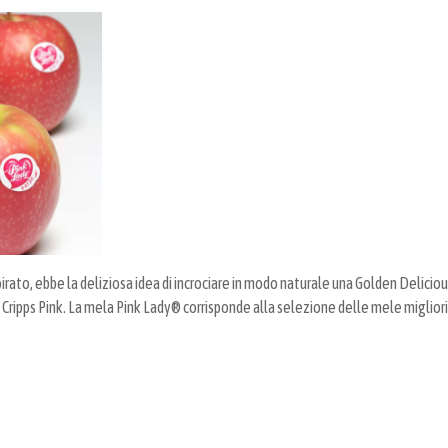
spirato, ebbe la deliziosa idea di incrociare in modo naturale una Golden Delicio
 Cripps Pink. La mela Pink Lady® corrisponde alla selezione delle mele migliori