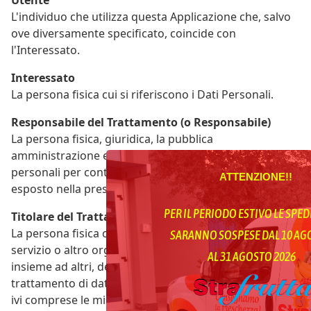
L'individuo che utilizza questa Applicazione che, salvo
ove diversamente specificato, coincide con
l'Interessato.
Interessato
La persona fisica cui si riferiscono i Dati Personali.
Responsabile del Trattamento (o Responsabile)
La persona fisica, giuridica, la pubblica
amministrazione e qualsiasi altro ente che tratta dati
personali per conto del Titolare, secondo quanto
ATTENZIONE!!
esposto nella presente privacy policy.
PER IL PERIODO ESTIVO LE SPED
Titolare del Trattamento (o Titolare)
La persona fisica o giuridica, l'autorità pubblica, il
SARANNO SOSPESE DAL 10 A
servizio o altro organismo che, singolarmente o
AL 31 AGOSTO 2026
insieme ad altri, determina le finalità e i mezzi del
trattamento di dati personali e gli strumenti adottati,
ivi comprese le misure di sicurezza relative al