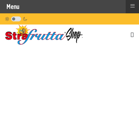
≡
Menu